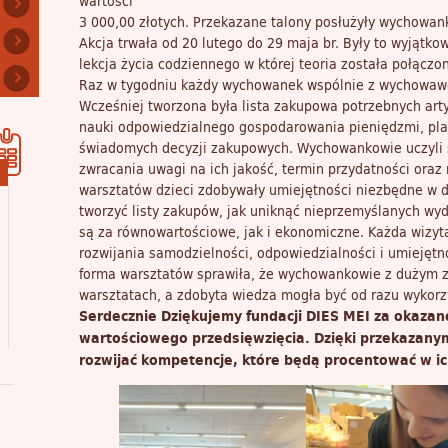
wartości
3 000,00 złotych. Przekazane talony posłużyły wychowan
Akcja trwała od 20 lutego do 29 maja br. Były to wyjątk
lekcja życia codziennego w której teoria została połączon
Raz w tygodniu każdy wychowanek wspólnie z wychowawc
Wcześniej tworzona była lista zakupowa potrzebnych arty
nauki odpowiedzialnego gospodarowania pieniędzmi, p
świadomych decyzji zakupowych. Wychowankowie uczyli 
zwracania uwagi na ich jakość, termin przydatności oraz
warsztatów dzieci zdobywały umiejętności niezbędne w d
tworzyć listy zakupów, jak uniknąć nieprzemyślanych wyd
są za równowartościowe, jak i ekonomiczne. Każda wizyta
rozwijania samodzielności, odpowiedzialności i umiejętn
forma warsztatów sprawiła, że wychowankowie z dużym 
warsztatach, a zdobyta wiedza mogła być od razu wykor
Serdecznie Dziękujemy fundacji DIES MEI za okazane 
wartościowego przedsięwzięcia. Dzięki przekazan
rozwijać kompetencje, które będą procentować w ic