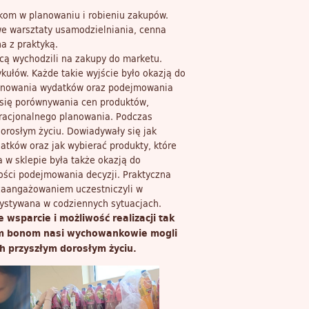
kom w planowaniu i robieniu zakupów.
owe warsztaty usamodzielniania, cenna
a z praktyką.
ą wychodzili na zakupy do marketu.
kułów. Każde takie wyjście było okazją do
lanowania wydatków oraz podejmowania
się porównywania cen produktów,
 racjonalnego planowania. Podczas
orosłym życiu. Dowiadywały się jak
atków oraz jak wybierać produkty, które
 w sklepie była także okazją do
ości podejmowania decyzji. Praktyczna
zaangażowaniem uczestniczyli w
zystywana w codziennych sytuacjach.
wsparcie i możliwość realizacji tak
ym bonom nasi wychowankowie mogli
h przyszłym dorosłym życiu.