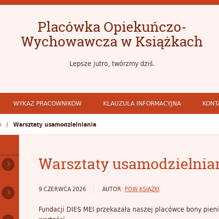
Placówka Opiekuńczo-
Wychowawcza w Książkach
Lepsze jutro, twórzmy dziś.
WYKAZ PRACOWNIKÓW
KLAUZULA INFORMACYJNA
KONT
i
Warsztaty usamodzielniania
Warsztaty usamodzielnia
9 CZERWCA 2026
AUTOR:
POW KSIĄŻKI
Fundacji DIES MEI przekazała naszej placówce bony pien