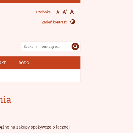
Czcionka
Zmień kontrast
AKT
RODO
nia
iężne na zakupy spożywcze o łącznej