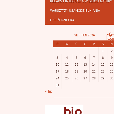
RELAKS I INTEGRACJA W SERCU NATURY
WARSZTATY USAMODZIELNIANIA
DZIEŃ DZIECKA
SIERPIEŃ 2026
P
W
Ś
C
P
S
N
1
2
3
4
5
6
7
8
9
10
11
12
13
14
15
16
17
18
19
20
21
22
23
24
25
26
27
28
29
30
31
« lip